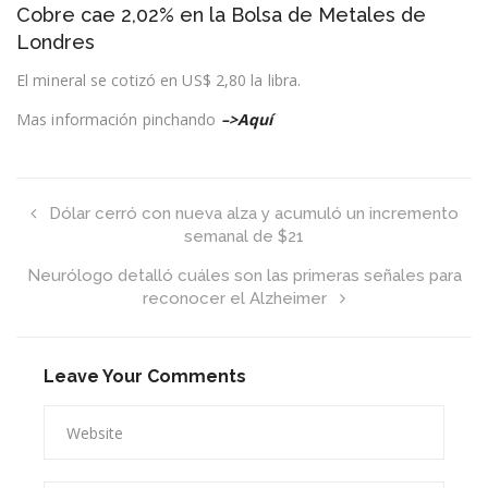
Cobre cae 2,02% en la Bolsa de Metales de
cae
2,02%
Londres
en
la
El mineral se cotizó en US$ 2,80 la libra.
Bolsa
de
Mas información pinchando
–>Aquí
Metales
de
Londres
Dólar cerró con nueva alza y acumuló un incremento
semanal de $21
Neurólogo detalló cuáles son las primeras señales para
reconocer el Alzheimer
Leave Your Comments