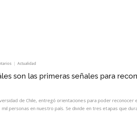
en
ntarios
Actualidad
Neurólogo
detalló
les son las primeras señales para reco
cuáles
son
las
primeras
señales
iversidad de Chile, entregó orientaciones para poder reconocer 
para
 mil personas en nuestro país. Se divide en tres etapas que dur
reconocer
el
Alzheimer