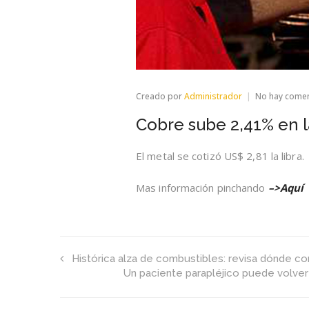
Creado por
Administrador
No hay come
Cobre sube 2,41% en 
El metal se cotizó US$ 2,81 la libra.
Mas información pinchando
–>Aquí
Histórica alza de combustibles: revisa dónde co
Un paciente parapléjico puede volver