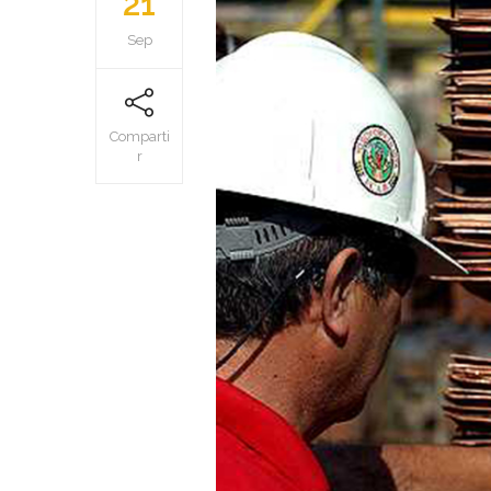
21
Sep
Comparti
r