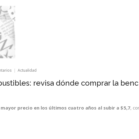
en
ntarios
Actualidad
Histórica
alza
bustibles: revisa dónde comprar la benc
de
combustibles:
revisa
dónde
comprar
 mayor precio en los últimos cuatro años al subir a $5,7
, co
la
bencina
más
barata