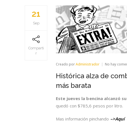
21
Sep
Comparti
r
Creado por
Administrador
No hay come
Histórica alza de com
más barata
Este jueves la bencina alcanzó su
quedó con $785,6 pesos por litro.
Mas información pinchando
–>Aquí