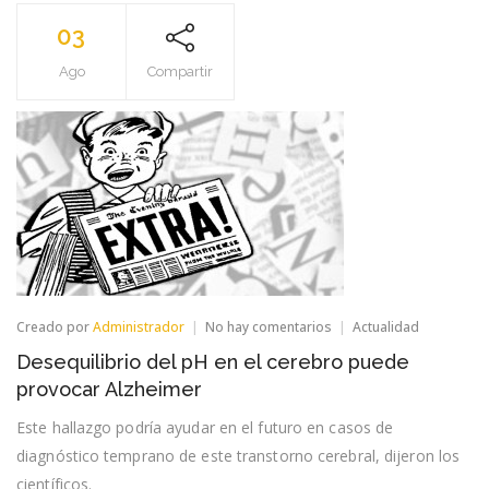
03
Ago
Compartir
en
Creado por
Administrador
No hay comentarios
Actualidad
Desequilibrio
Desequilibrio del pH en el cerebro puede
del
pH
provocar Alzheimer
en
el
Este hallazgo podría ayudar en el futuro en casos de
cerebro
diagnóstico temprano de este transtorno cerebral, dijeron los
puede
provocar
científicos.