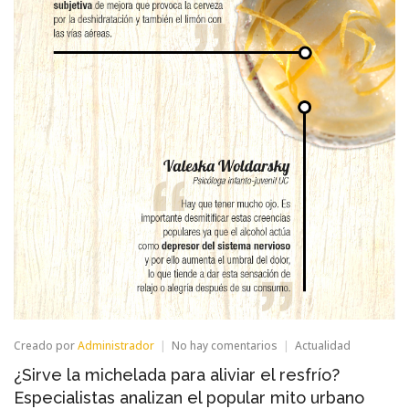
en
Creado por
Administrador
No hay comentarios
Actualidad
¿Sirve
¿Sirve la michelada para aliviar el resfrío?
la
michelada
Especialistas analizan el popular mito urbano
para