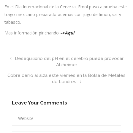
aliviar
En el Día Internacional de la Cerveza, Emol puso a prueba este
el
trago mexicano preparado además con jugo de limón, sal y
resfrío?
Especialistas
tabasco.
analizan
el
Mas información pinchando
–>Aquí
popular
mito
urbano
Desequilibrio del pH en el cerebro puede provocar
Alzheimer
Cobre cerró al alza este viernes en la Bolsa de Metales
de Londres
Leave Your Comments