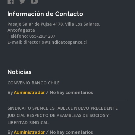
Información de Contacto
Pasaje Salar de Pujsa 4178, Villa Los Salares,
Antofagasta
Teléfono: 055-2931207
E-mail: directorio@sindicatospence.cl
Noticias
CONVENIO BANCO CHILE
By
Administrador
No hay comentarios
en
CONVENIO
SINDICATO SPENCE ESTABLECE NUEVO PRECEDENTE
BANCO
JUDICIAL RESPECTO DE ASAMBLEAS DE SOCIOS Y
CHILE
LIBERTAD SINDICAL.
By
Administrador
No hay comentarios