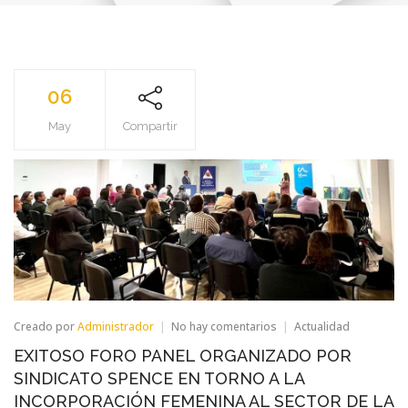
06
May
Compartir
en
Creado por
Administrador
No hay comentarios
Actualidad
EXITOSO
EXITOSO FORO PANEL ORGANIZADO POR
FORO
PANEL
SINDICATO SPENCE EN TORNO A LA
ORGANIZADO
INCORPORACIÓN FEMENINA AL SECTOR DE LA
POR