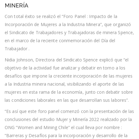
SINDICATO
MINERÍA
SPENCE
EN
Con total éxito se realizó el “Foro Panel : Impacto de la
TORNO
Incorporación de Mujeres a la Industria Minera”, que organizó
A
LA
el Sindicato de Trabajadores y Trabajadoras de minera Spence,
INCORPORACIÓN
en el marco de la reciente conmemoración del Día del
FEMENINA
AL
Trabajador .
SECTOR
DE
Nidia Johnson, Directora del Sindicato Spence explicó que “el
LA
MINERÍA
objetivo de la actividad fue analizar y debatir en torno a los
desafíos que impone la creciente incorporación de las mujeres
a la Industria minera nacional, visibilizando el aporte de las
mujeres en esta rama de la economía, junto con debatir sobre
las condiciones laborales en las que desarrollan sus labores”.
“Es así que este foro panel comenzó con la presentación de las
conclusiones del estudio Mujer y Minería 2022 realizado por la
ONG “Women and Mining Chile” el cual lleva por nombre :
“Barreras y Desafíos para la incorporación y desarrollo de la