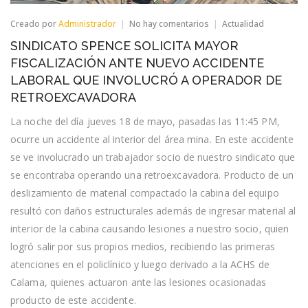
en
Creado por
Administrador
No hay comentarios
Actualidad
SINDICATO
SINDICATO SPENCE SOLICITA MAYOR
SPENCE
SOLICITA
FISCALIZACIÓN ANTE NUEVO ACCIDENTE
MAYOR
LABORAL QUE INVOLUCRÓ A OPERADOR DE
FISCALIZACIÓN
ANTE
RETROEXCAVADORA
NUEVO
ACCIDENTE
La noche del día jueves 18 de mayo, pasadas las 11:45 PM,
LABORAL
ocurre un accidente al interior del área mina. En este accidente
QUE
INVOLUCRÓ
se ve involucrado un trabajador socio de nuestro sindicato que
A
se encontraba operando una retroexcavadora. Producto de un
OPERADOR
DE
deslizamiento de material compactado la cabina del equipo
RETROEXCAVADORA
resultó con daños estructurales además de ingresar material al
interior de la cabina causando lesiones a nuestro socio, quien
logró salir por sus propios medios, recibiendo las primeras
atenciones en el policlínico y luego derivado a la ACHS de
Calama, quienes actuaron ante las lesiones ocasionadas
producto de este accidente.