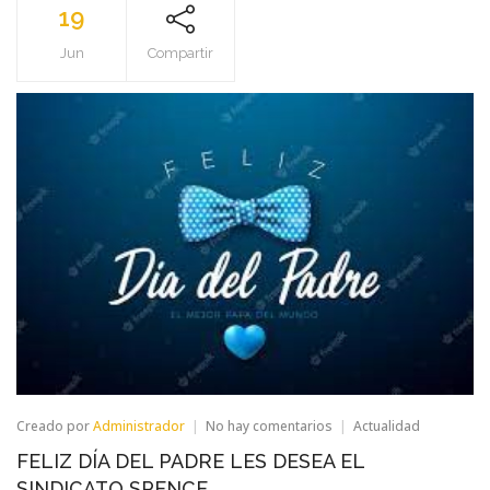
19
Jun
Compartir
en
Creado por
Administrador
No hay comentarios
Actualidad
FELIZ
FELIZ DÍA DEL PADRE LES DESEA EL
DÍA
DEL
SINDICATO SPENCE