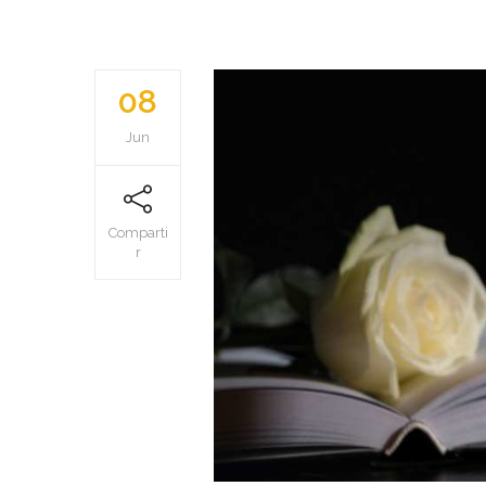
08
Jun
Comparti
r