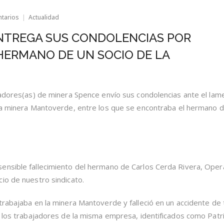
en
ntarios
Actualidad
SINDICATO
SPENCE
ENTREGA SUS CONDOLENCIAS POR
ENTREGA
SUS
HERMANO DE UN SOCIO DE LA
CONDOLENCIAS
POR
FALLECIMIENTO
DEL
HERMANO
jadores(as) de minera Spence envío sus condolencias ante el lam
DE
 la minera Mantoverde, entre los que se encontraba el hermano 
UN
SOCIO
DE
LA
ORGANIZACIÓN
ensible fallecimiento del hermano de Carlos Cerda Rivera, Ope
io de nuestro sindicato.
trabajaba en la minera Mantoverde y falleció en un accidente de
a los trabajadores de la misma empresa, identificados como Patri