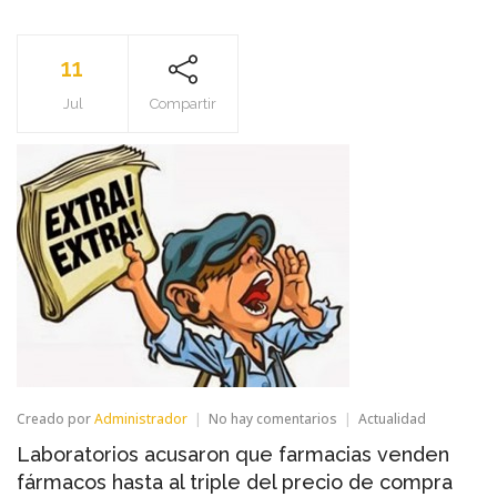
11
Jul
Compartir
en
Creado por
Administrador
No hay comentarios
Actualidad
Laboratorios
Laboratorios acusaron que farmacias venden
acusaron
que
fármacos hasta al triple del precio de compra
farmacias