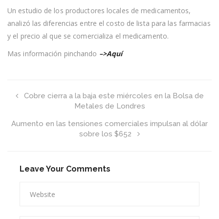
venden
Un estudio de los productores locales de medicamentos,
fármacos
analizó las diferencias entre el costo de lista para las farmacias
hasta
al
y el precio al que se comercializa el medicamento.
triple
del
Mas información pinchando
–>Aquí
precio
de
compra
Cobre cierra a la baja este miércoles en la Bolsa de
Metales de Londres
Aumento en las tensiones comerciales impulsan al dólar
sobre los $652
Leave Your Comments