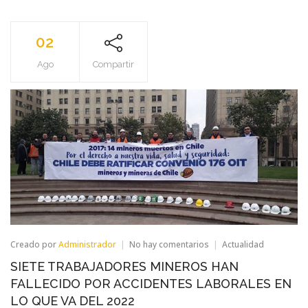
02
Ago
Compartir
en
Creado por
Administrador
No hay comentarios
Actualidad
SIETE
SIETE TRABAJADORES MINEROS HAN
TRABAJADORES
MINEROS
FALLECIDO POR ACCIDENTES LABORALES EN
HAN
LO QUE VA DEL 2022
FALLECIDO