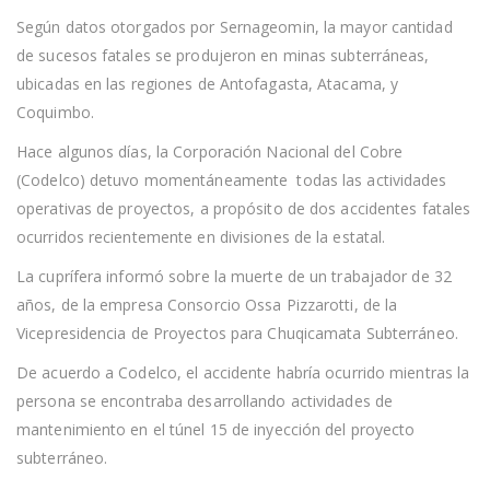
POR
Según datos otorgados por Sernageomin, la mayor cantidad
ACCIDENTES
LABORALES
de sucesos fatales se produjeron en minas subterráneas,
EN
ubicadas en las regiones de Antofagasta, Atacama, y
LO
QUE
Coquimbo.
VA
DEL
Hace algunos días, la Corporación Nacional del Cobre
2022
(Codelco) detuvo momentáneamente todas las actividades
operativas de proyectos, a propósito de dos accidentes fatales
ocurridos recientemente en divisiones de la estatal.
La cuprífera informó sobre la muerte de un trabajador de 32
años, de la empresa Consorcio Ossa Pizzarotti, de la
Vicepresidencia de Proyectos para Chuqicamata Subterráneo.
De acuerdo a Codelco, el accidente habría ocurrido mientras la
persona se encontraba desarrollando actividades de
mantenimiento en el túnel 15 de inyección del proyecto
subterráneo.