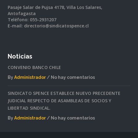
Pasaje Salar de Pujsa 4178, Villa Los Salares,
Antofagasta
Teléfono: 055-2931207
E-mail: directorio@sindicatospence.cl
Noticias
CONVENIO BANCO CHILE
By
Administrador
No hay comentarios
en
CONVENIO
SINDICATO SPENCE ESTABLECE NUEVO PRECEDENTE
BANCO
JUDICIAL RESPECTO DE ASAMBLEAS DE SOCIOS Y
CHILE
LIBERTAD SINDICAL.
By
Administrador
No hay comentarios
en
SINDICATO
SPENCE