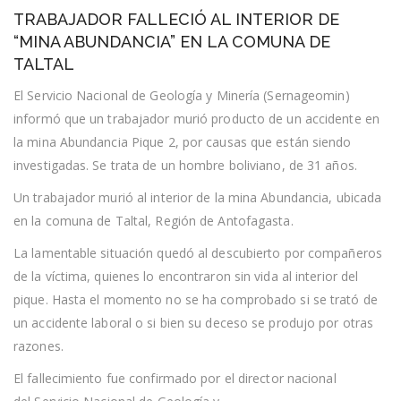
TRABAJADOR
TRABAJADOR FALLECIÓ AL INTERIOR DE
FALLECIÓ
AL
“MINA ABUNDANCIA” EN LA COMUNA DE
INTERIOR
TALTAL
DE
“MINA
El Servicio Nacional de Geología y Minería (Sernageomin)
ABUNDANCIA”
EN
informó que un trabajador murió producto de un accidente en
LA
la mina Abundancia Pique 2, por causas que están siendo
COMUNA
DE
investigadas. Se trata de un hombre boliviano, de 31 años.
TALTAL
Un trabajador murió al interior de la mina Abundancia, ubicada
en la comuna de Taltal, Región de Antofagasta.
La lamentable situación quedó al descubierto por compañeros
de la víctima, quienes lo encontraron sin vida al interior del
pique. Hasta el momento no se ha comprobado si se trató de
un accidente laboral o si bien su deceso se produjo por otras
razones.
El fallecimiento fue confirmado por el director nacional