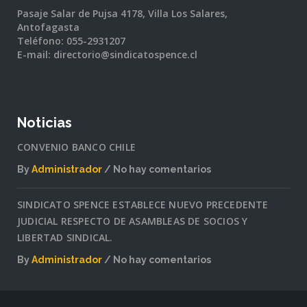
Pasaje Salar de Pujsa 4178, Villa Los Salares,
Antofagasta
Teléfono: 055-2931207
E-mail: directorio@sindicatospence.cl
Noticias
CONVENIO BANCO CHILE
By
Administrador
No hay comentarios
en
CONVENIO
SINDICATO SPENCE ESTABLECE NUEVO PRECEDENTE
BANCO
JUDICIAL RESPECTO DE ASAMBLEAS DE SOCIOS Y
CHILE
LIBERTAD SINDICAL.
By
Administrador
No hay comentarios
en
SINDICATO
SPENCE