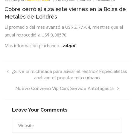
Cobre
Cobre cerró al alza este viernes en la Bolsa de
cerró
al
Metales de Londres
alza
este
El promedio del mes avanzó a US$ 2,77704, mientras que el
viernes
anual retrocedió a US$ 3,08570.
en
la
Bolsa
Mas información pinchando
–>Aquí
de
Metales
de
Londres
¿Sirve la michelada para aliviar el resfrío? Especialistas
analizan el popular mito urbano
Nuevo Convenio Vip Cars Service Antofagasta
Leave Your Comments